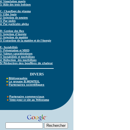
4/ Simulation maple
5/ Rôle des trois bobines
C- Chauffage du plasma
1/ Effet Joule
2/ Injection de neutres
3/ Par ondes
4/ Par particules alpha
D- Gestion des flux
1/ Injection d’énergie
2/ Injection de matière
3/ Extraction de la matière et de l’énergie
E
- Instabilités
1/ Présentation et MHD
2/ Valeurs caractéristiques
3/ Instabilités et tourbillons
4/ Réduction des tourbillons
5/ Réduction des bouffées de chaleur
D
IVERS
Bibliographie
Le groupe B.MONTEIL
Partenaires scientifiques
Partenaire commerciaux
Votez pour ce site au Weborama