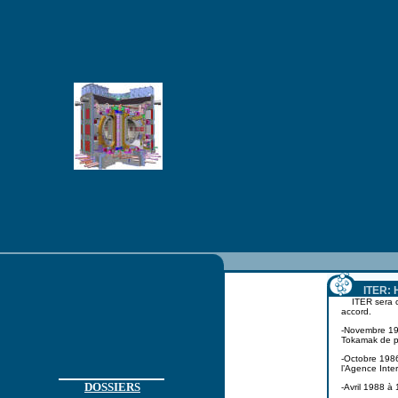
ITER: 
ITER sera con
accord.
-Novembre 19
Tokamak de p
-Octobre 1986
l’Agence Inte
DOSSIERS
-Avril 1988 à