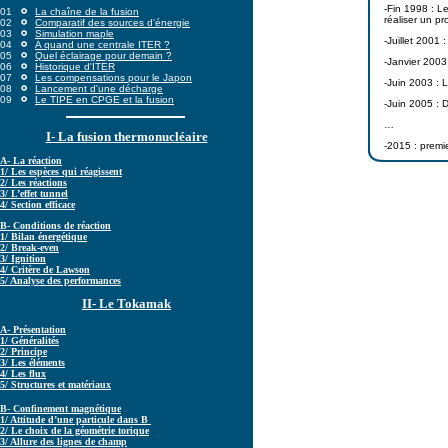
-Fin 1998 : Le
01
La chaîne de la fusion
réaliser un p
02
Comparatif des sources d'énergie
03
Simulation maple
-Juillet 2001 
04
A quand une centrale ITER ?
05
Quel éclairage pour demain ?
-Janvier 2003 
06
Historique d'ITER
07
Les compensations pour le Japon
-Juin 2003 : 
08
Lancement d'une décharge
09
Le TIPE en CPGE et la fusion
-Juin 2005 : 
…
I- La fusion thermonucléaire
-2015 : prem
A- La réaction
1/ Les espèces qui réagissent
2/ Les réactions
3/ L’effet tunnel
4/ Section efficace
B- Conditions de réaction
1/ Bilan énergétique
2/ Break-even
3/ Ignition
4/ Critère de Lawson
5/ Analyse des performances
II- Le Tokamak
A- Présentation
1/ Généralités
2/ Principe
3/ Les éléments
4/ Les flux
5/ Structures et matériaux
B- Confinement magnétique
1/ Attitude d’une particule dans B
2/ Le choix de la géométrie torique
3/ Allure des lignes de champ